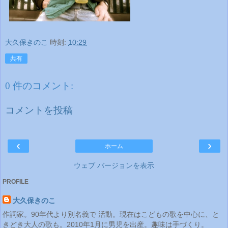
大久保きのこ
時刻:
10:29
共有
0 件のコメント:
コメントを投稿
‹
›
ホーム
ウェブ バージョンを表示
PROFILE
大久保きのこ
作詞家。90年代より別名義で 活動。現在はこどもの歌を中心に、と
きどき大人の歌も。2010年1月に男児を出産。趣味は手づくり。