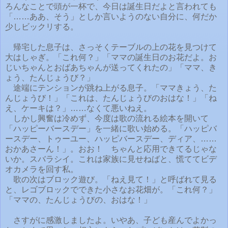
ろんなことで頭が一杯で、今日は誕生日だよと言われても
「……ああ、そう」としか言いようのない自分に、何だか
少しビックリする。
帰宅した息子は、さっそくテーブルの上の花を見つけて
大はしゃぎ。「これ何？」「ママの誕生日のお花だよ。お
じいちゃんとおばあちゃんが送ってくれたの」「ママ、き
ょう、たんじょうび？」
途端にテンションが跳ね上がる息子。「ママきょう、た
んじょうび！」「これは、たんじょうびのおはな！」「ね
え、ケーキは？」……なくて悪いねえ。
しかし興奮は冷めず、今度は歌の流れる絵本を開いて
「ハッピーバースデー」を一緒に歌い始める。「ハッピバ
ースデー、トゥーユー、ハッピバースデー、ディア、……
おかあさーん！」。おお！ ちゃんと応用できてるじゃな
いか。スバラシイ。これは家族に見せねばと、慌ててビデ
オカメラを回す私。
歌の次はブロック遊び。「ねえ見て！」と呼ばれて見る
と、レゴブロックでできた小さなお花畑が。「これ何？」
「ママの、たんじょうびの、おはな！」
さすがに感激しましたよ。いやあ、子ども産んでよかっ