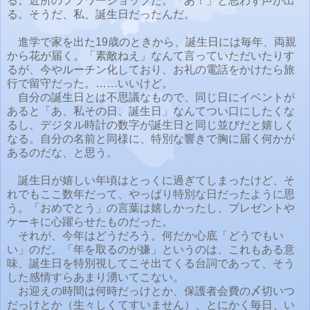
る。近所のフラワーショップだ。「あ！」と思わず声が出
る。そうだ、私、誕生日だったんだ。
進学で家を出た19歳のときから、誕生日には毎年、両親
から花が届く。「素敵ねえ」なんて言っていただいたりす
るが、今やルーチン化しており、お礼の電話をかけたら旅
行で留守だった。……いいけど。
自分の誕生日とは不思議なもので、同じ日にイベントが
あると「あ、私その日、誕生日」なんてつい口にしたくな
るし、デジタル時計の数字が誕生日と同じ並びだと嬉しく
なる。自分の名前と同様に、特別な響きで胸に届く何かが
あるのだな、と思う。
誕生日が嬉しい年頃はとっくに過ぎてしまったけど、そ
れでもここ数年だって、やっぱり特別な日だったように思
う。「おめでとう」の言葉は嬉しかったし、プレゼントや
ケーキに心躍らせたものだった。
それが、今年はどうだろう。何だか心底「どうでもい
い」のだ。「年を取るのが嫌」というのは、これもある意
味、誕生日を特別視してこそ出てくる台詞であって、そう
した感情すらあまり湧いてこない。
お迎えの時間は何時だっけとか、保護者会費の〆切いつ
だっけとか（生々しくてすいません）、とにかく毎日、い