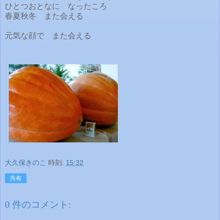
ひとつおとなに なったころ
春夏秋冬 また会える
元気な顔で また会える
大久保きのこ
時刻:
15:32
共有
0 件のコメント: