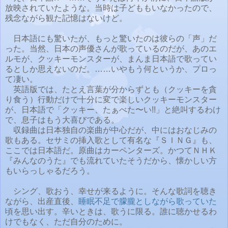
放映されていたような。当時は子どももいなかったので、
残念ながら観た記憶はないけど。
日本語にも驚いたが、もっと驚いたのは彼らの「声」だ
った。当然、日本の声優さんが歌っているのだが、あのエ
ルモが、クッキーモンスターが、まんま日本語で歌ってい
るとしか思えないのだ。……いやもう何というか、プロっ
て凄い。
英語版では、たとえ言葉が分からずとも（クッキーを貪
り食う）行動だけで十分に変で楽しいクッキーモンスター
が、日本語で「クッキー、たぁべた〜い!!」と絶叫するわけ
で、息子はもう大喜びである。
収録曲は日本独自の楽曲が中心だが、中にはおなじみの
歌もある。セサミの挿入歌として有名な『ＳＩＮＧ』も、
ここでは日本語だ。原曲はカーペンターズ。かつてＮＨＫ
『みんなのうた』でも流れていたそうだから、懐かしい方
もいらっしゃるだろう。
シング、歌おう、幸せが来るように。そんな歌詞を聴き
ながら、出産直後、
睡眠不足で朦朧としながら歌っていた
頃を思い出す。辛いときは、歌うに限る。誰に聴かせるわ
けでもなく、ただ自分のために。