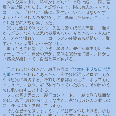
大きな声を出し、恥ずかしがらず、と歌は続く。同じ言
葉を最近聞いたなあ、と記憶を辿る。園の有志のママさん
コーラス。「ぜひご一緒に。恥ずかしいことはないです
よ」という発起人の呼びかけに、準備した椅子が全く足り
ないほどの人数が集まった。
試しに全員で歌ったら、先生も驚くほどの声量。「恥ず
かしがる」なんて空気は微塵もない。今どきのママさんは
カラオケで慣れてるし、コーラスの経験者も結構いる。恥
ずかしい人は最初から来ないし。
歌うときの姿勢、息つぎ、鼻濁音。先生が基本をレクチ
ャーしていく。自分の声が、空気を震わせて響く。懐かし
い感覚が嬉しくて、自然と声が伸びる。
子どもは歌が好きだ。息子も耳コピで
意味不明な日本語
を歌っていた
時代もあったが、今では歌詞もメロディもか
なり忠実に再現する。符割りの複雑な最近のＪポップもけ
っこう上手に歌う。家で私が作っていた歌を、その日のう
ちに歌い出すこともある。
プロの音楽家による親子コンサート。一緒に歌う場面な
のに、息子は蚊の鳴くような声だ。家ではガンガン歌うの
に、外へ出ると萎縮してしまう。
そんな息子を励ますように、私は声を張り上げる。歌お
う、幸せが来るように。辛いことを忘れるため、そんな理